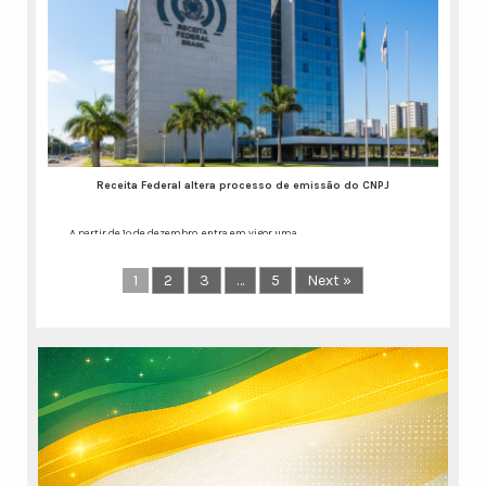
Publicação aponta salto
de eficiência e economia
para o cidadão por meio
do trabalho dos
cartórios de RTD e RCPJ
Nos últimos anos, as
especialidades
consolidaram a digitalização
Receita Federal altera processo de emissão do CNPJ
dos serviços
Continue lendo...
A partir de 1º de dezembro, entra em vigor uma
Continue lendo...
1
2
3
…
5
Next »